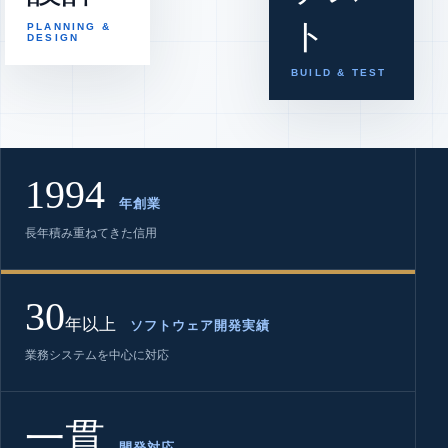
ト
PLANNING &
DESIGN
BUILD & TEST
1994
年創業
長年積み重ねてきた信用
30
年以上
ソフトウェア開発実績
業務システムを中心に対応
一貫
開発対応